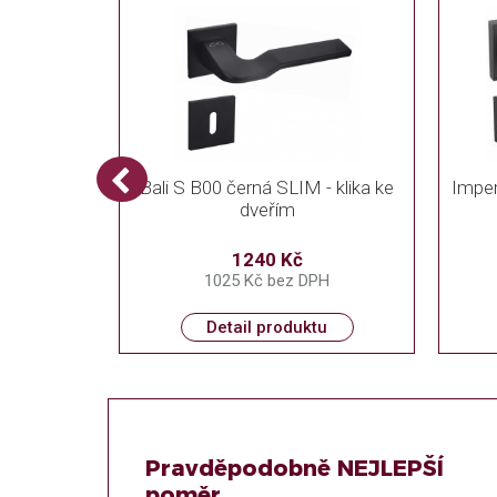
Bali S B00 černá SLIM - klika ke
Imper
dveřím
1240 Kč
1025 Kč bez DPH
Detail produktu
Pravděpodobně NEJLEPŠÍ
poměr...